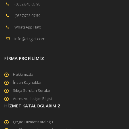
(0332)345 05 98
(0537)723 07 59
WhatsApp Hattı
info@cizgici.com
FİRMA PROFİLİMİZ
Hakkımızda
İnsan Kaynakları
Sıkça Sorulan Sorular
Adres ve İletişim Bilgisi
HİZMET KATALOGLARIMIZ
Çizgici Hizmet Kataloğu