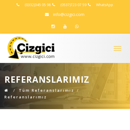
(0332)345 05 98
(0537)723 07 59
WhatsApp
info@cizgici.com
REFERANSLARIMIZ
Tüm Referanslarımız
Referanslarımız