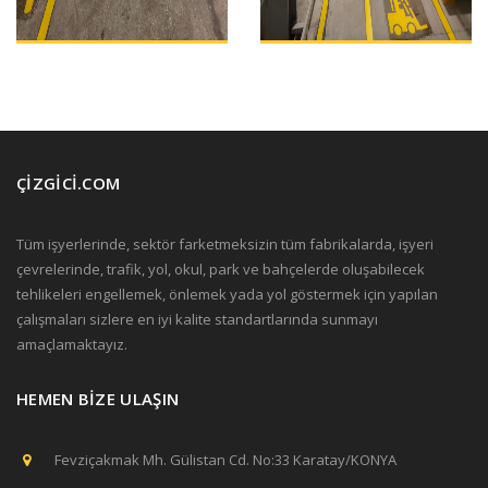
ÇİZGİCİ.COM
Tüm işyerlerinde, sektör farketmeksizin tüm fabrikalarda, işyeri
çevrelerinde, trafik, yol, okul, park ve bahçelerde oluşabilecek
tehlikeleri engellemek, önlemek yada yol göstermek için yapılan
çalışmaları sizlere en iyi kalite standartlarında sunmayı
amaçlamaktayız.
HEMEN BİZE ULAŞIN
Fevziçakmak Mh. Gülistan Cd. No:33 Karatay/KONYA