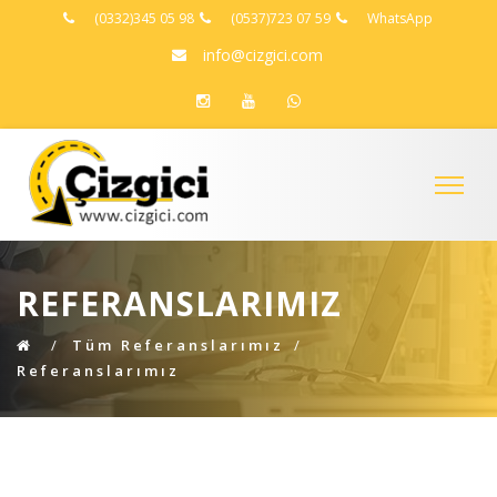
(0332)345 05 98
(0537)723 07 59
WhatsApp
info@cizgici.com
REFERANSLARIMIZ
Tüm Referanslarımız
Referanslarımız