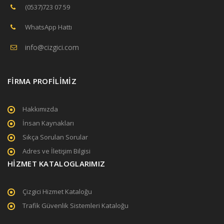
(0537)723 07 59
WhatsApp Hattı
info@cizgici.com
FİRMA PROFİLİMİZ
Hakkımızda
İnsan Kaynakları
Sıkça Sorulan Sorular
Adres ve İletişim Bilgisi
HİZMET KATALOGLARIMIZ
Çizgici Hizmet Kataloğu
Trafik Güvenlik Sistemleri Kataloğu