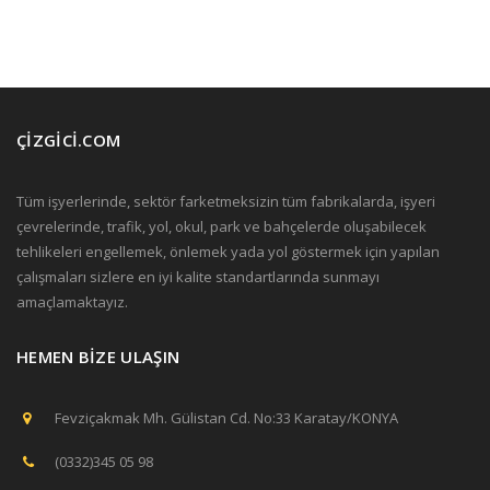
ÇİZGİCİ.COM
Tüm işyerlerinde, sektör farketmeksizin tüm fabrikalarda, işyeri
çevrelerinde, trafik, yol, okul, park ve bahçelerde oluşabilecek
tehlikeleri engellemek, önlemek yada yol göstermek için yapılan
çalışmaları sizlere en iyi kalite standartlarında sunmayı
amaçlamaktayız.
HEMEN BİZE ULAŞIN
Fevziçakmak Mh. Gülistan Cd. No:33 Karatay/KONYA
(0332)345 05 98