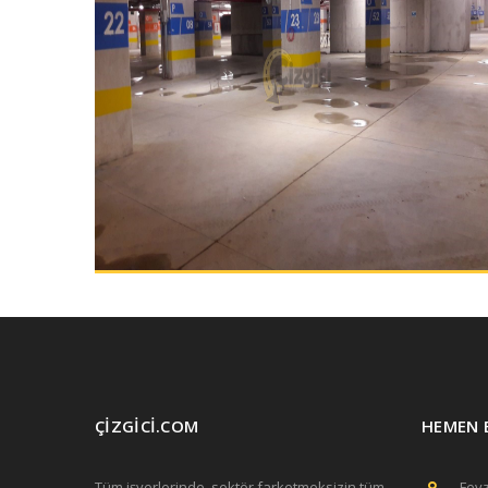
ÇİZGİCİ.COM
HEMEN 
Tüm işyerlerinde, sektör farketmeksizin tüm
Fevz