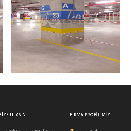
BİZE ULAŞIN
FİRMA PROFİLİMİZ
içakmak Mh. Gülistan Cd. No:33
Hakkımızda