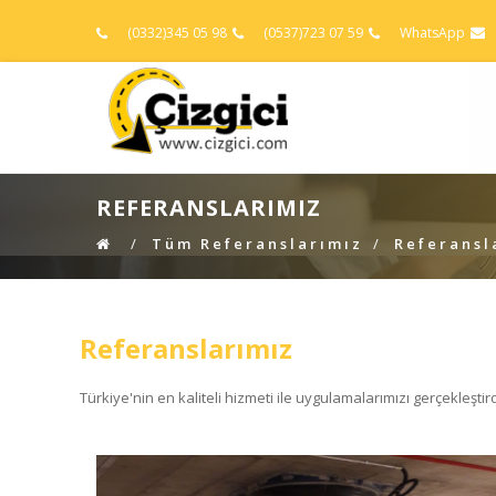
(0332)345 05 98
(0537)723 07 59
WhatsApp
REFERANSLARIMIZ
Tüm Referanslarımız
Referansl
Referanslarımız
Türkiye'nin en kaliteli hizmeti ile uygulamalarımızı gerçekleştird