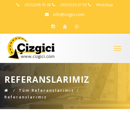
(0332)345 05 98
(0537)723 07 59
WhatsApp
info@cizgici.com
REFERANSLARIMIZ
Tüm Referanslarımız
Referanslarımız