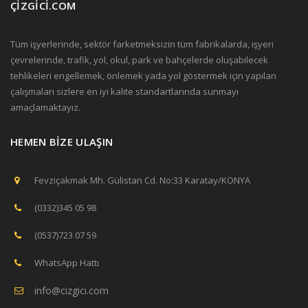
ÇİZGİCİ.COM
Tüm işyerlerinde, sektör farketmeksizin tüm fabrikalarda, işyeri
çevrelerinde, trafik, yol, okul, park ve bahçelerde oluşabilecek
tehlikeleri engellemek, önlemek yada yol göstermek için yapılan
çalışmaları sizlere en iyi kalite standartlarında sunmayı
amaçlamaktayız.
HEMEN BİZE ULAŞIN
Fevziçakmak Mh. Gülistan Cd. No:33 Karatay/KONYA
(0332)345 05 98
(0537)723 07 59
WhatsApp Hattı
info@cizgici.com