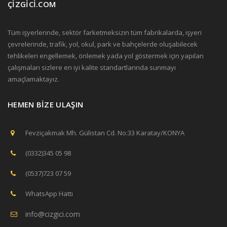
ÇİZGİCİ.COM
Tüm işyerlerinde, sektör farketmeksizin tüm fabrikalarda, işyeri
çevrelerinde, trafik, yol, okul, park ve bahçelerde oluşabilecek
tehlikeleri engellemek, önlemek yada yol göstermek için yapılan
çalışmaları sizlere en iyi kalite standartlarında sunmayı
amaçlamaktayız.
HEMEN BİZE ULAŞIN
Fevziçakmak Mh. Gülistan Cd. No:33 Karatay/KONYA
(0332)345 05 98
(0537)723 07 59
WhatsApp Hattı
info@cizgici.com