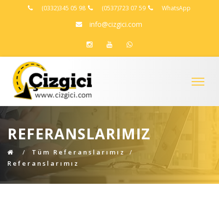
(0332)345 05 98
(0537)723 07 59
WhatsApp
info@cizgici.com
REFERANSLARIMIZ
Tüm Referanslarımız
Referanslarımız