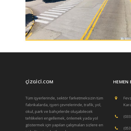
ÇİZGİCİ.COM
HEMEN 
Tüm işyerlerinde, sektör farketmeksizin tüm
Fevz
fabrikalarda, işyeri çevrelerinde, trafik, yol,
Kar
okul, park ve bahçelerde oluşabilecek
(033
tehlikeleri engellemek, önlemek yada yol
göstermek için yapılan çalışmaları sizlere en
(053