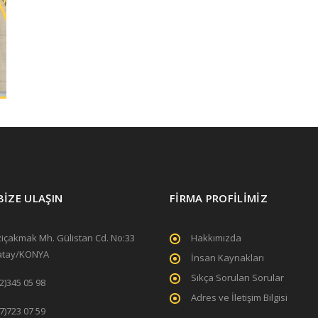
BİZE ULAŞIN
FİRMA PROFİLİMİZ
içakmak Mh. Gülistan Cd. No:33
Hakkımızda
atay/KONYA
İnsan Kaynakları
Sıkça Sorulan Sorular
2)345 05 98
Adres ve İletişim Bilgisi
7)723 07 59