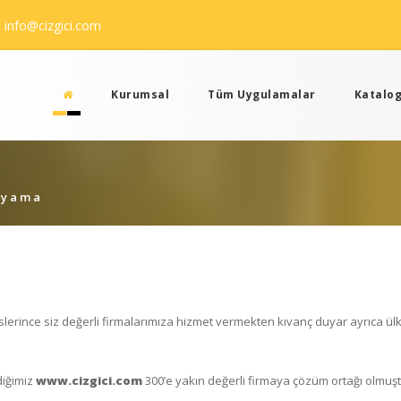
info@cizgici.com
Kurumsal
Tüm Uygulamalar
Katalog
Boyama
lerince siz değerli firmalarımıza hizmet vermekten kıvanç duyar ayrıca ül
diğimiz
www.cizgici.com
300’e yakın değerli firmaya çözüm ortağı olmuşt