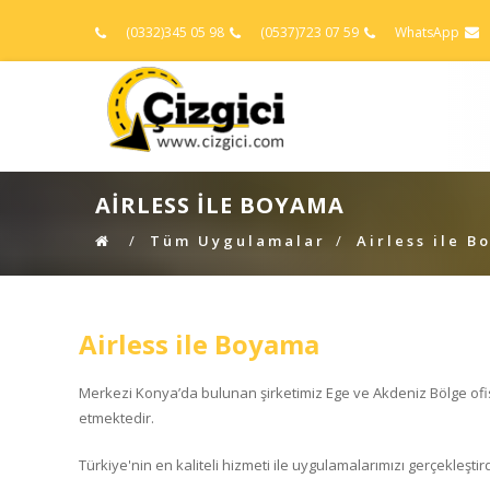
(0332)345 05 98
(0537)723 07 59
WhatsApp
AIRLESS ILE BOYAMA
Tüm Uygulamalar
Airless ile 
Airless ile Boyama
Merkezi Konya’da bulunan şirketimiz Ege ve Akdeniz Bölge ofis
etmektedir.
Türkiye'nin en kaliteli hizmeti ile uygulamalarımızı gerçekleştir